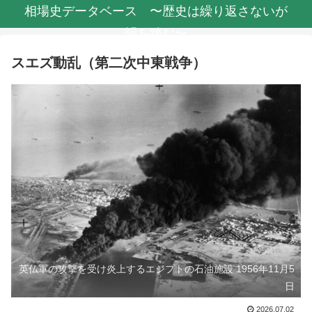
相場史データベース 〜歴史は繰り返さないが
韻を踏む〜
スエズ動乱（第二次中東戦争）
英仏軍の攻撃を受け炎上するエジプトの石油施設 1956年11月5
日
2026.07.02