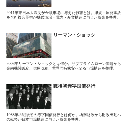
2011年東日本大震災が金融市場に与えた影響とは。津波・原発事故
を含む複合災害が株式市場・電力・産業構造に与えた影響を整理。
リーマン・ショック
2008年リーマン・ショックとは何か。サブプライムローン問題から
金融機関破綻、信用収縮、世界同時株安へ至る市場構造を整理。
戦後初赤字国債発行
1965年の戦後初の赤字国債発行とは何か。均衡財政から財政出動へ
の転換が日本市場構造に与えた影響を整理。